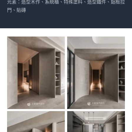
元素：造型木作、系統櫃、特殊塗料、造型鐵件、鋁框拉
門、貼磚