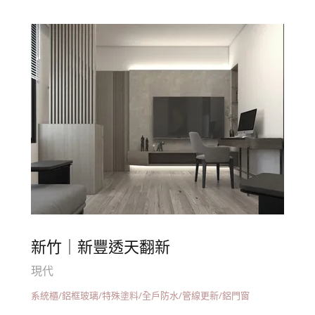
新竹｜新豐透天翻新
現代
系統櫃/鋁框玻璃/特殊塗料/全戶防水/管線更新/鋁門窗