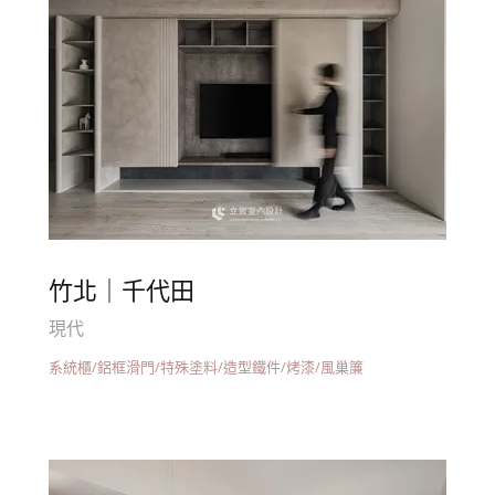
竹北｜千代田
現代
系統櫃/鋁框滑門/特殊塗料/造型鐵件/烤漆/風巢簾