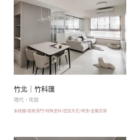
竹北｜竹科匯
現代、侘寂
系統櫃/鋁框滑門/特殊塗料/造型天花/烤漆/金屬百葉