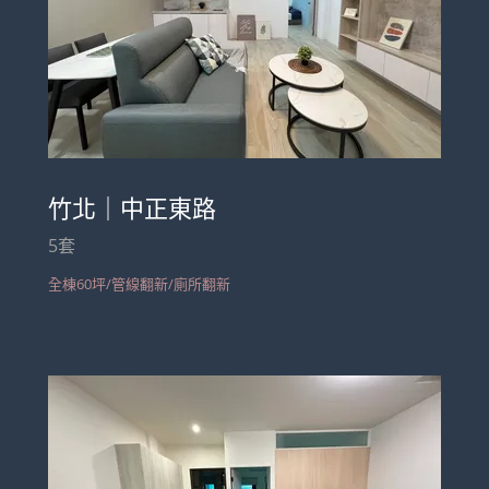
竹北｜中正東路
5套
全棟60坪/管線翻新/廁所翻新