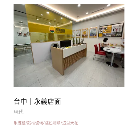
台中｜永義店面
現代
系統櫃/鋁框玻璃/跳色刷漆/造型天花