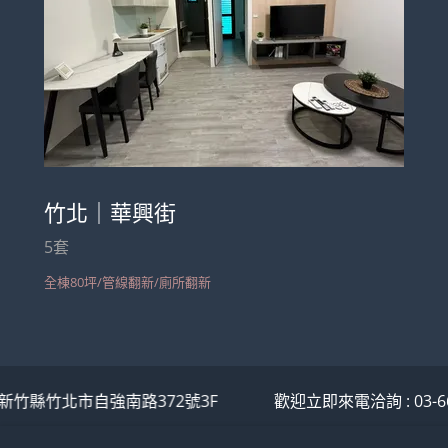
竹北｜華興街
5套
全棟80坪/管線翻新/廁所翻新
竹北市自強南路372號3F
歡迎立即來電洽詢 : 03-667-5