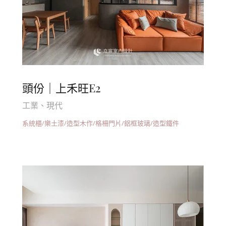
頭份｜上禾旺E2
工業、現代
系統櫃/樂土漆/造型木作/格柵門片/鋁框玻璃/造型鐵件