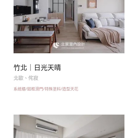
竹北｜日光天晴
北歐、侘寂
系統櫃/鋁框滑門/特殊塗料/造型天花