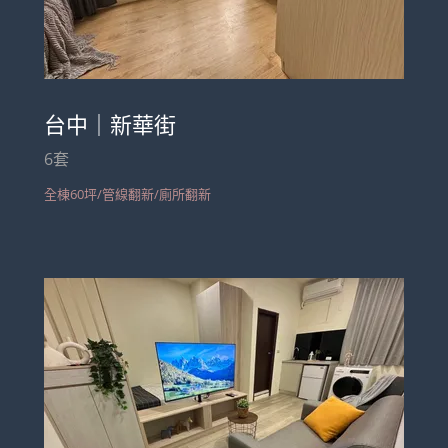
台中｜新華街
6套
全棟60坪/管線翻新/廁所翻新